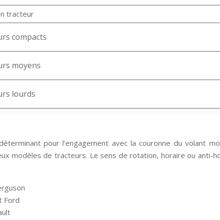
on tracteur
urs compacts
urs moyens
urs lourds
déterminant pour l’engagement avec la couronne du volant mo
ux modèles de tracteurs. Le sens de rotation, horaire ou anti-h
erguson
t Ford
ault