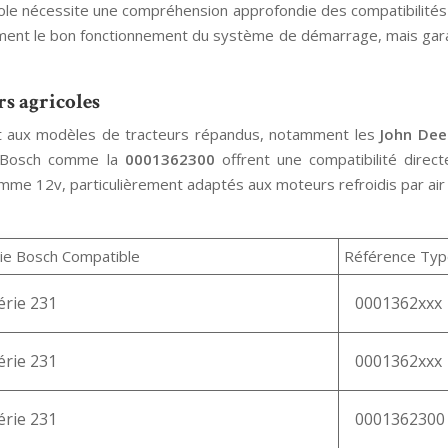
ole nécessite une compréhension approfondie des compatibilités 
ement le bon fonctionnement du système de démarrage, mais gara
s agricoles
t aux modèles de tracteurs répandus, notamment les
John Dee
s Bosch comme la
0001362300
offrent une compatibilité direc
me 12v, particulièrement adaptés aux moteurs refroidis par air
ie Bosch Compatible
Référence Typ
érie 231
0001362xxx
érie 231
0001362xxx
érie 231
0001362300